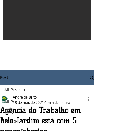
Post
All Posts
André de Brito
All Posts
18 de mai. de 2021
1 min de leitura
Agência do Trabalho em
Blog
Belo Jardim está com 5
SAÚDE