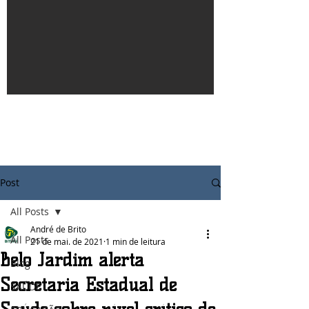
Post
All Posts
André de Brito
All Posts
21 de mai. de 2021
1 min de leitura
Belo Jardim alerta
Blog
Secretaria Estadual de
SAÚDE