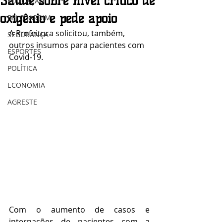
Saúde sobre nível crítico de
EDUCAÇÃO
oxigênio e pede apoio
BELO JARDIM
A Prefeitura solicitou, também, 
SEGURANÇA
outros insumos para pacientes com 
ESPORTES
Covid-19.
POLÍTICA
ECONOMIA
AGRESTE
Com o aumento de casos e 
internações de pacientes com a 