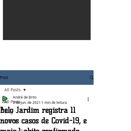
Post
All Posts
André de Brito
All Posts
9 de jun. de 2021
1 min de leitura
Belo Jardim registra 11
Blog
novos casos de Covid-19, e
SAÚDE