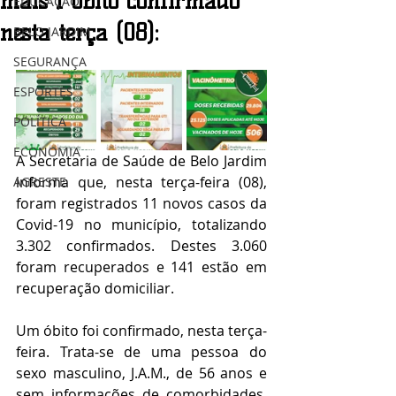
mais 1 óbito confirmado
EDUCAÇÃO
nesta terça (08):
BELO JARDIM
SEGURANÇA
ESPORTES
POLÍTICA
ECONOMIA
A Secretaria de Saúde de Belo Jardim 
informa que, nesta terça-feira (08), 
AGRESTE
foram registrados 11 novos casos da 
Covid-19 no município, totalizando 
3.302 confirmados. Destes 3.060 
foram recuperados e 141 estão em 
recuperação domiciliar.
Um óbito foi confirmado, nesta terça-
feira. Trata-se de uma pessoa do 
sexo masculino, J.A.M., de 56 anos e 
sem informações de comorbidades. 