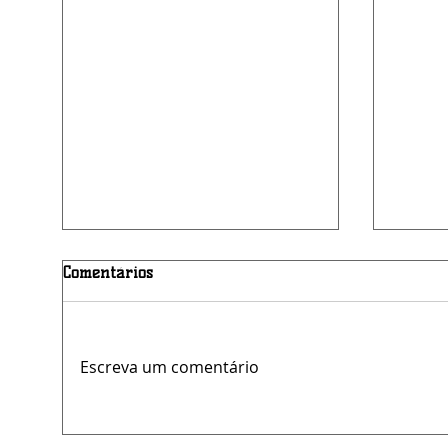
Comentários
Escreva um comentário
Clínica Materno Infantil é
Mendo
reinaugurada com novo
Estrel