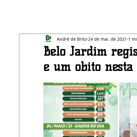
All Posts
Blog
SAÚDE
EDUCAÇÃO
BE
André de Brito
24 de mai. de 2021
1 mi
ECONOMIA
AGRESTE
Belo Jardim regis
e um óbito nesta