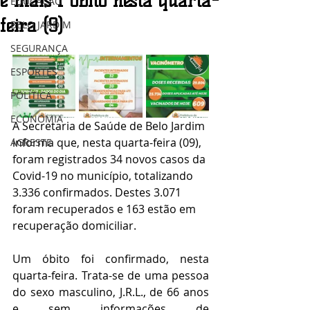
e mais 1 óbito nesta quarta-
EDUCAÇÃO
feira (9)
BELO JARDIM
SEGURANÇA
ESPORTES
POLÍTICA
ECONOMIA
A Secretaria de Saúde de Belo Jardim 
informa que, nesta quarta-feira (09), 
AGRESTE
foram registrados 34 novos casos da 
Covid-19 no município, totalizando 
3.336 confirmados. Destes 3.071 
foram recuperados e 163 estão em 
recuperação domiciliar.
Um óbito foi confirmado, nesta 
quarta-feira. Trata-se de uma pessoa 
do sexo masculino, J.R.L., de 66 anos 
e sem informações de 