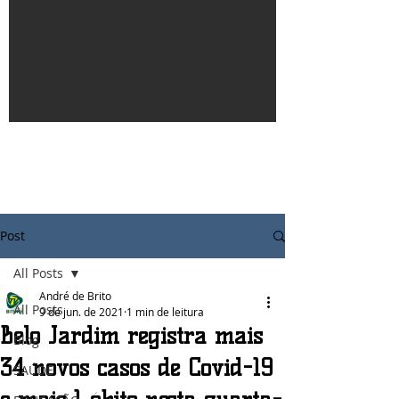
Post
All Posts
André de Brito
All Posts
9 de jun. de 2021
1 min de leitura
Belo Jardim registra mais
Blog
34 novos casos de Covid-19
SAÚDE