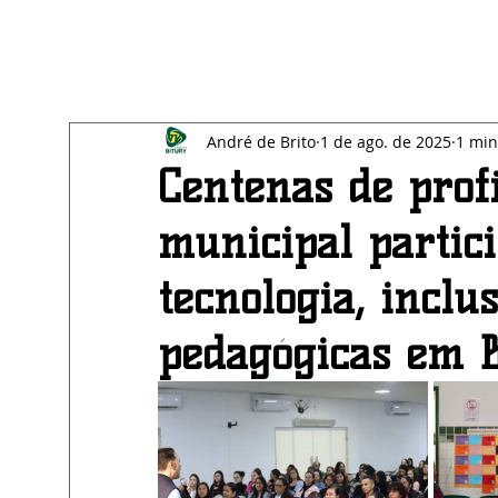
All Posts
Blog
SAÚDE
EDUCAÇÃO
BE
André de Brito
1 de ago. de 2025
1 min
ECONOMIA
AGRESTE
Centenas de prof
municipal partic
tecnologia, inclu
pedagógicas em B