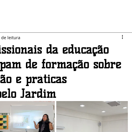
LO JARDIM
SEGURANÇA
ESPORTES
POLÍTICA
 de leitura
issionais da educação
ipam de formação sobre
são e práticas
elo Jardim