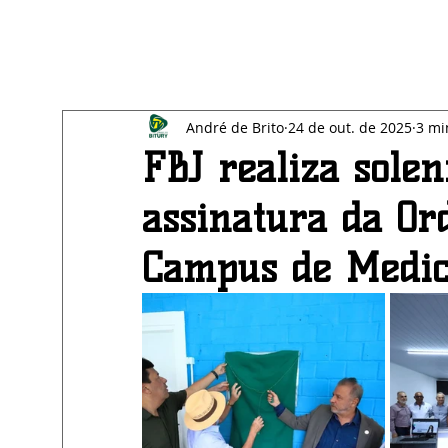
All Posts
Blog
SAÚDE
EDUCAÇÃO
BE
André de Brito
24 de out. de 2025
3 mi
ECONOMIA
AGRESTE
FBJ realiza solen
assinatura da Or
Campus de Medic