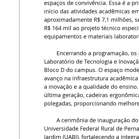
espaços de convivência. Essa é a pr
início das atividades acadêmicas em
aproximadamente R$ 7,1 milhões, se
R$ 164 mil ao projeto técnico especi
equipamentos e materiais laboratori
	Encerrando a programação, os presentes prestigiaram a inauguração do novo 
Laboratório de Tecnologia e Inovação
Bloco D do campus. O espaço moder
avanço na infraestrutura acadêmica
a inovação e a qualidade do ensin
última geração, cadeiras ergonômi
polegadas, proporcionando melhore
	A cerimônia de inauguração do laboratório foi realizada em parceria com a 
Universidade Federal Rural de Per
Jardim (UABJ), fortalecendo a integr