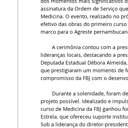
dos momentos mais significativos de
assinatura da Ordem de Serviço que
Medicina. O evento, realizado no pr
efetivo das obras do primeiro curso
marco para o Agreste pernambucano 
	A cerimônia contou com a presença de autoridades, gestores, educadores, 
lideranças locais, destacando a pr
Deputada Estadual Débora Almeida,
que prestigiaram um momento de for
compromisso da FBJ com o desenvol
	Durante a solenidade, foram destacadas as parcerias e lideranças que tornaram o 
projeto possível. Idealizado e impu
curso de Medicina da FBJ ganhou for
Estrela, que ofereceu suporte institu
Sob a liderança do diretor-presiden