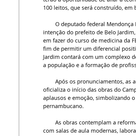
100 leitos, que será construído, em 
	O deputado federal Mendonça Filho, idealizador do projeto, seguiu com a 
intenção do prefeito de Belo Jardim
em fazer do curso de medicina da 
fim de permitir um diferencial posi
Jardim contará com um complexo de
a população e a formação de profis
	Após os pronunciamentos, as autoridades assinaram a Ordem de Serviço que 
oficializa o início das obras do C
aplausos e emoção, simbolizando o i
pernambucano.
	As obras contemplam a reforma dos blocos onde funcionará o curso de Medicina, 
com salas de aula modernas, labora