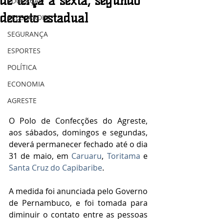
de terça a sexta, segundo
EDUCAÇÃO
decreto estadual
BELO JARDIM
SEGURANÇA
ESPORTES
POLÍTICA
ECONOMIA
AGRESTE
O Polo de Confecções do Agreste, 
aos sábados, domingos e segundas, 
deverá permanecer fechado até o dia 
31 de maio, em 
Caruaru
, 
Toritama 
e 
Santa Cruz do Capibaribe
.
A medida foi anunciada pelo Governo 
de Pernambuco, e foi tomada para 
diminuir o contato entre as pessoas 