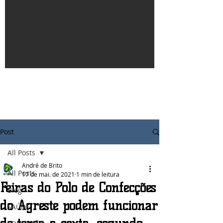
Post
All Posts
André de Brito
All Posts
17 de mai. de 2021
1 min de leitura
Feiras do Polo de Confecções
Blog
do Agreste podem funcionar
SAÚDE