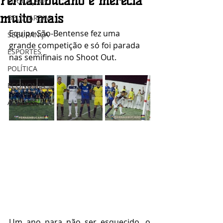
Pernambucano e merecia
EDUCAÇÃO
muito mais
BELO JARDIM
Equipe São-Bentense fez uma 
SEGURANÇA
grande competição e só foi parada 
ESPORTES
nas semifinais no Shoot Out.
POLÍTICA
ECONOMIA
AGRESTE
Um ano para não ser esquecido, o 