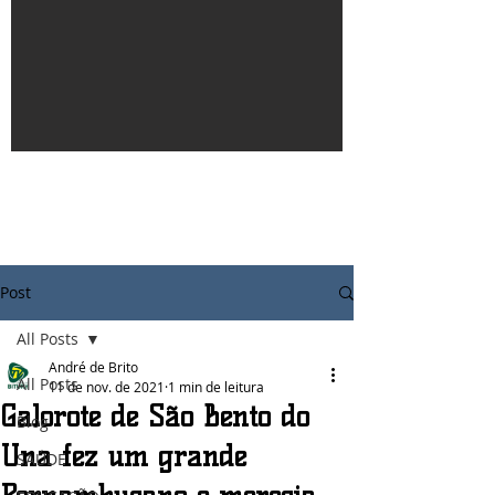
Post
All Posts
André de Brito
All Posts
11 de nov. de 2021
1 min de leitura
Galorote de São Bento do
Blog
Una fez um grande
SAÚDE