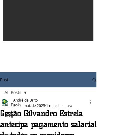
Post
All Posts
André de Brito
All Posts
30 de mai. de 2025
1 min de leitura
Gestão Gilvandro Estrela
Blog
antecipa pagamento salarial
SAÚDE