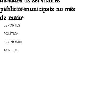
de todos os servidores
EDUCAÇÃO
públicos municipais no mês
BELO JARDIM
de maio
SEGURANÇA
ESPORTES
POLÍTICA
ECONOMIA
AGRESTE