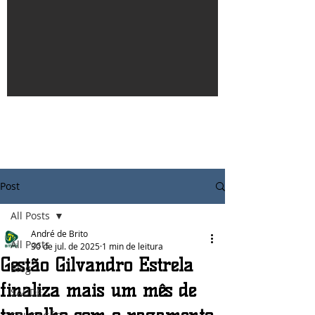
Post
All Posts
André de Brito
All Posts
30 de jul. de 2025
1 min de leitura
Gestão Gilvandro Estrela
Blog
finaliza mais um mês de
SAÚDE