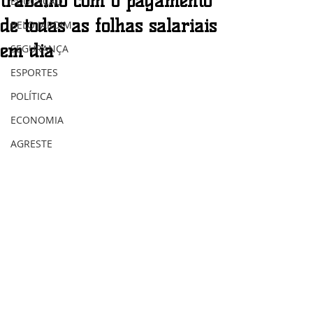
trabalho com o pagamento
EDUCAÇÃO
de todas as folhas salariais
BELO JARDIM
em dia
SEGURANÇA
ESPORTES
POLÍTICA
ECONOMIA
AGRESTE