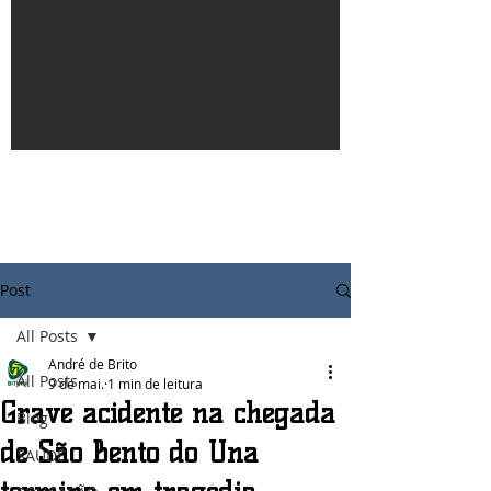
Post
All Posts
André de Brito
All Posts
9 de mai.
1 min de leitura
Grave acidente na chegada
Blog
de São Bento do Una
SAÚDE