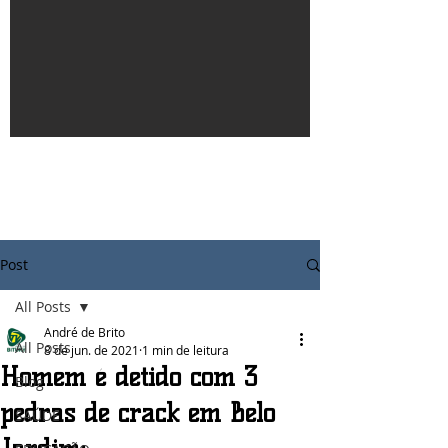
Post
All Posts
André de Brito
All Posts
8 de jun. de 2021
1 min de leitura
Homem é detido com 3
Blog
pedras de crack em Belo
SAÚDE