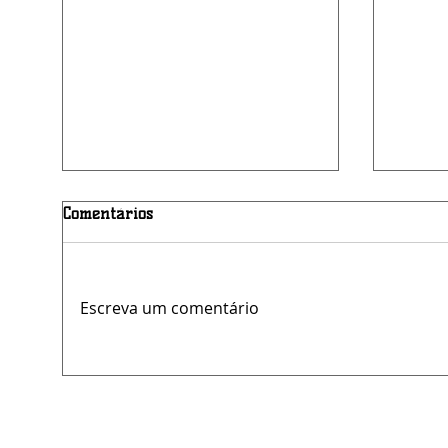
Comentários
Escreva um comentário
LAM apresenta soluções
Eduar
logísticas integradas na
conquista dois 
Multimodal Nordeste 2026