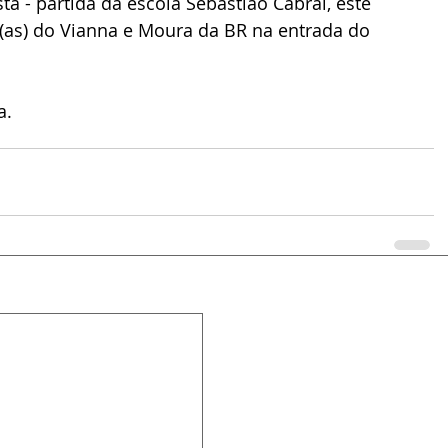
ta - partida da escola Sebastião Cabral, este 
(as) do Vianna e Moura da BR na entrada do 
a.