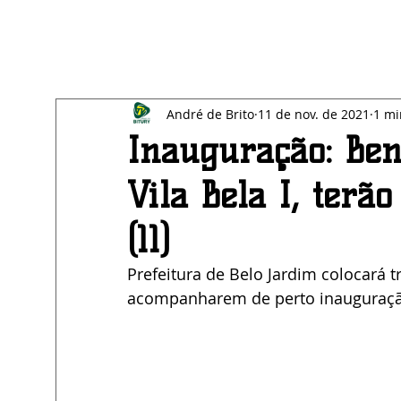
All Posts
Blog
SAÚDE
EDUCAÇÃO
BE
André de Brito
11 de nov. de 2021
1 mi
ECONOMIA
AGRESTE
Inauguração: Bene
Vila Bela I, terã
(11)
Prefeitura de Belo Jardim colocará t
acompanharem de perto inauguraçã