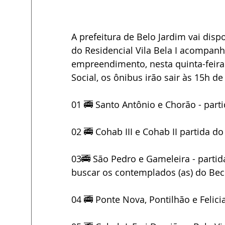
A prefeitura de Belo Jardim vai dispo
do Residencial Vila Bela I acompan
empreendimento, nesta quinta-feira 
Social, os ônibus irão sair às 15h 
01 🚎 Santo Antônio e Chorão - parti
02 🚎 Cohab III e Cohab II partida d
03🚎 São Pedro e Gameleira - partida
buscar os contemplados (as) do Bec
04 🚎 Ponte Nova, Pontilhão e Felici