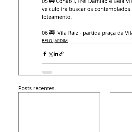
05 🚎 Cohab I, Frei Damião e Bela Vis
veículo irá buscar os contemplados 
loteamento.
06 🚎  Vila Raiz - partida praça da Vil
BELO JARDIM
Posts recentes