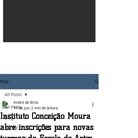
Post
All Posts
André de Brito
All Posts
11 de jun.
2 min de leitura
Instituto Conceição Moura
Blog
abre inscrições para novas
SAÚDE