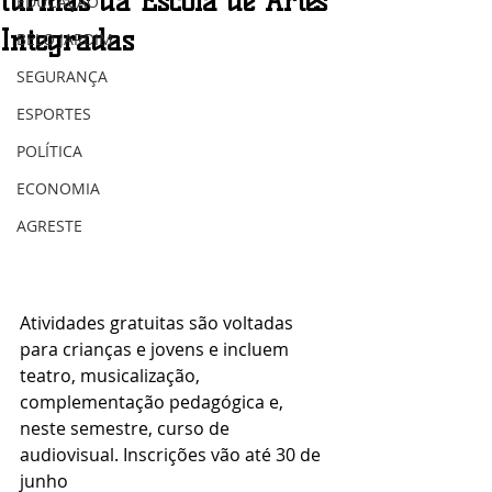
turmas da Escola de Artes
EDUCAÇÃO
Integradas
BELO JARDIM
SEGURANÇA
ESPORTES
POLÍTICA
ECONOMIA
AGRESTE
Atividades gratuitas são voltadas 
para crianças e jovens e incluem 
teatro, musicalização, 
complementação pedagógica e, 
neste semestre, curso de 
audiovisual. Inscrições vão até 30 de 
junho