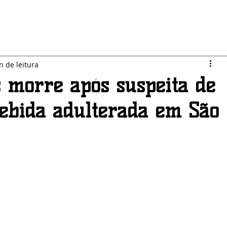
LO JARDIM
SEGURANÇA
ESPORTES
POLÍTICA
n de leitura
 morre após suspeita de
bebida adulterada em São