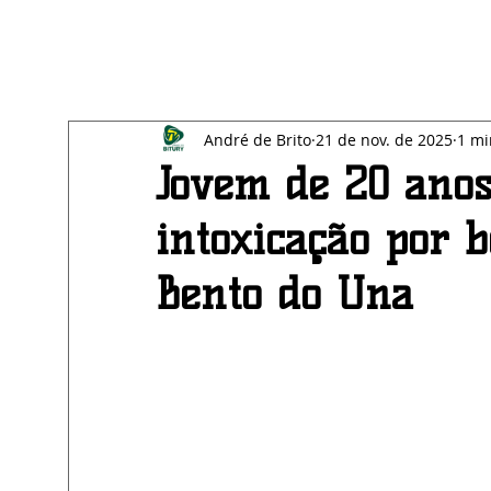
All Posts
Blog
SAÚDE
EDUCAÇÃO
BE
André de Brito
21 de nov. de 2025
1 mi
ECONOMIA
AGRESTE
Jovem de 20 anos
intoxicação por 
Bento do Una