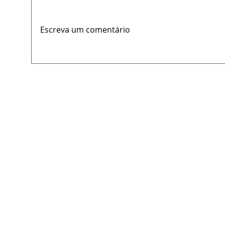
Escreva um comentário
LAM apresenta soluções
Eduar
logísticas integradas na
conquista dois 
Multimodal Nordeste 2026