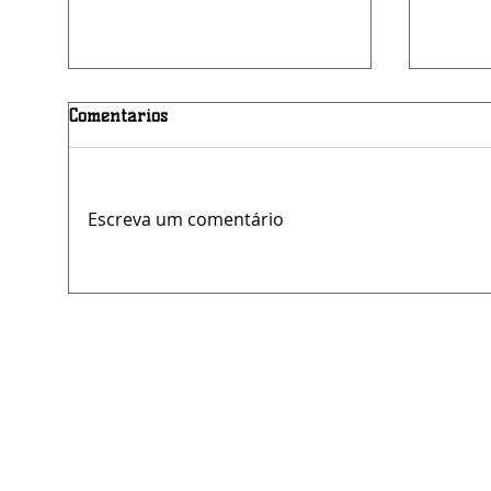
Comentários
Escreva um comentário
Oportunidade: concurso da
LAM a
Câmara de Belo Jardim está
logíst
com inscrições abertas
Multi