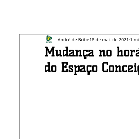
All Posts
Blog
SAÚDE
EDUCAÇÃO
BE
André de Brito
18 de mai. de 2021
1 mi
ECONOMIA
AGRESTE
Mudança no horá
do Espaço Concei