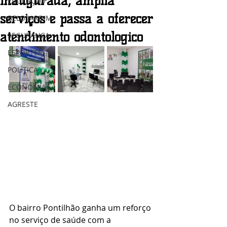
inaugurada, amplia
EDUCAÇÃO
serviços e passa a oferecer
BELO JARDIM
atendimento odontológico
SEGURANÇA
ESPORTES
POLÍTICA
ECONOMIA
AGRESTE
O bairro Pontilhão ganha um reforço 
no serviço de saúde com a 