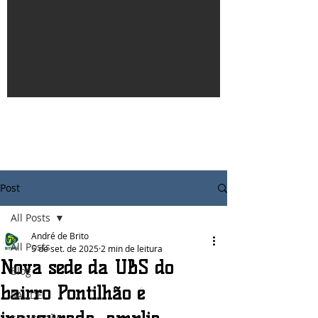
Post
All Posts
André de Brito
All Posts
5 de set. de 2025
2 min de leitura
Nova sede da UBS do
Blog
bairro Pontilhão é
SAÚDE