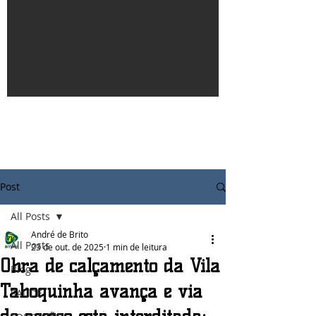
Post
All Posts
André de Brito
All Posts
23 de out. de 2025
1 min de leitura
Obra de calçamento da Vila
Blog
Taboquinha avança e via
SAÚDE