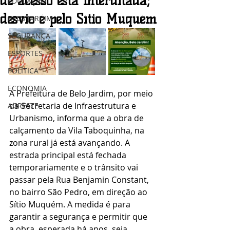
de acesso está interditada;
EDUCAÇÃO
desvio é pelo Sítio Muquém
BELO JARDIM
SEGURANÇA
ESPORTES
POLÍTICA
ECONOMIA
A Prefeitura de Belo Jardim, por meio 
da Secretaria de Infraestrutura e 
AGRESTE
Urbanismo, informa que a obra de 
calçamento da Vila Taboquinha, na 
zona rural já está avançando. A 
estrada principal está fechada 
temporariamente e o trânsito vai 
passar pela Rua Benjamin Constant, 
no bairro São Pedro, em direção ao 
Sítio Muquém. A medida é para 
garantir a segurança e permitir que 
a obra, esperada há anos, seja 