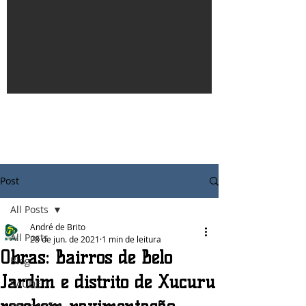
Post
All Posts
André de Brito
All Posts
28 de jun. de 2021
1 min de leitura
Obras: Bairros de Belo
Blog
Jardim e distrito de Xucuru
SAÚDE