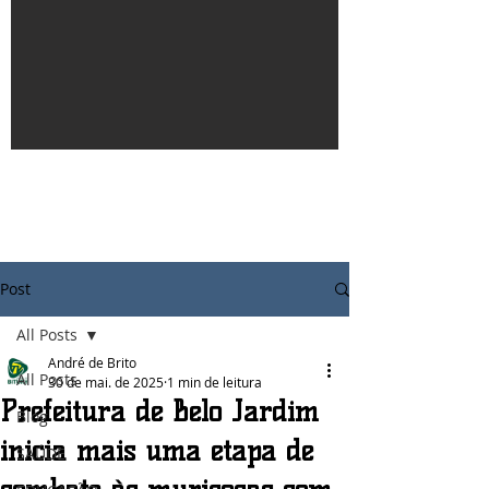
Post
All Posts
André de Brito
All Posts
30 de mai. de 2025
1 min de leitura
Prefeitura de Belo Jardim
Blog
inicia mais uma etapa de
SAÚDE