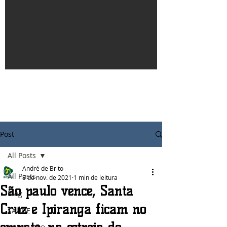
Post
All Posts
André de Brito
All Posts
8 de nov. de 2021
1 min de leitura
São paulo vence, Santa
Blog
Cruz e Ipiranga ficam no
SAÚDE