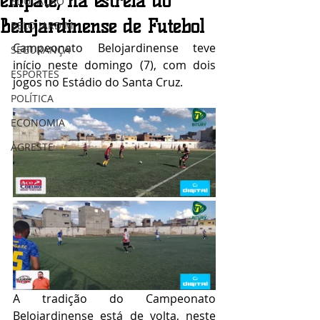
empate, na estreia do
EDUCAÇÃO
Belojardinense de Futebol
BELO JARDIM
Campeonato Belojardinense teve 
SEGURANÇA
início neste domingo (7), com dois 
ESPORTES
jogos no Estádio do Santa Cruz.
POLÍTICA
ECONOMIA
AGRESTE
A tradição do Campeonato 
Belojardinense está de volta, neste 