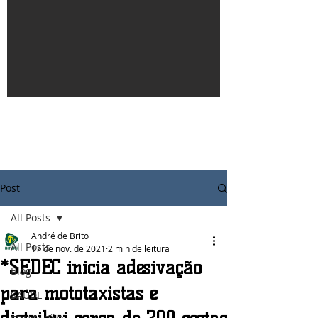
Post
All Posts
André de Brito
All Posts
17 de nov. de 2021
2 min de leitura
*SEDEC inicia adesivação
Blog
para mototaxistas e
SAÚDE