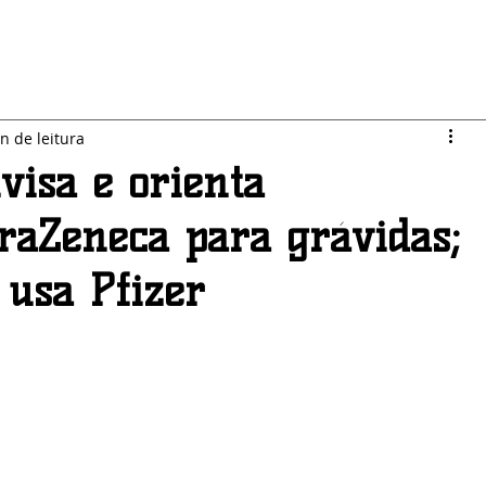
LO JARDIM
SEGURANÇA
ESPORTES
POLÍTICA
n de leitura
isa e orienta
raZeneca para grávidas;
 usa Pfizer