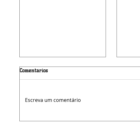
Comentários
Escreva um comentário
Clínica Materno Infantil é
Mendo
reinaugurada com novo
Estrel
endereço e ampliação dos
do nov
serviços em Belo Jardim
de Be