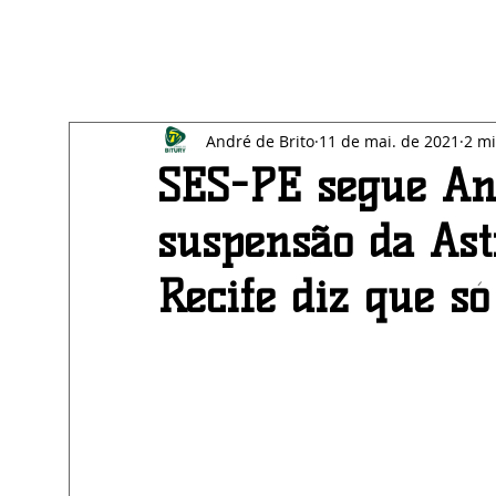
All Posts
Blog
SAÚDE
EDUCAÇÃO
BE
André de Brito
11 de mai. de 2021
2 mi
ECONOMIA
AGRESTE
SES-PE segue Anv
suspensão da Ast
Recife diz que só