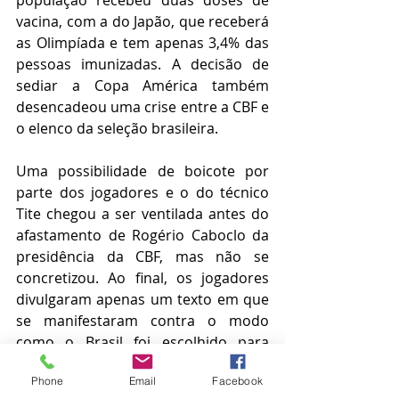
população recebeu duas doses de 
vacina, com a do Japão, que receberá 
as Olimpíada e tem apenas 3,4% das 
pessoas imunizadas. A decisão de 
sediar a Copa América também 
desencadeou uma crise entre a CBF e 
o elenco da seleção brasileira.
Uma possibilidade de boicote por 
parte dos jogadores e o do técnico 
Tite chegou a ser ventilada antes do 
afastamento de Rogério Caboclo da 
presidência da CBF, mas não se 
concretizou. Ao final, os jogadores 
divulgaram apenas um texto em que 
se manifestaram contra o modo 
como o Brasil foi escolhido para 
sediar o evento.
Phone
Email
Facebook
POLÍTICA