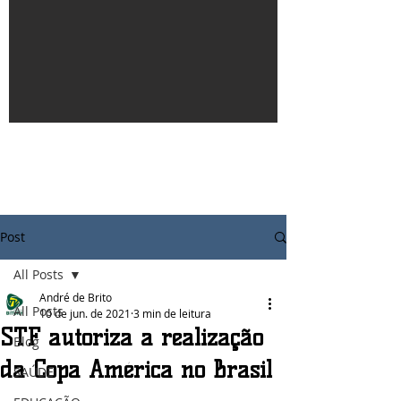
Post
All Posts
André de Brito
All Posts
10 de jun. de 2021
3 min de leitura
STF autoriza a realização
Blog
da Copa América no Brasil
SAÚDE