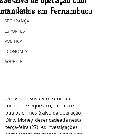
são alvo de operação com
EDUCAÇÃO
mandados em Pernambuco
BELO JARDIM
SEGURANÇA
ESPORTES
POLÍTICA
ECONOMIA
AGRESTE
Um grupo suspeito extorsão 
mediante sequestro, tortura e 
outros crimes é alvo da operação 
Dirty Money, desencadeada nesta 
terça-feira (27). As investigações 