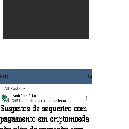
Post
All Posts
André de Brito
All Posts
28 de abr. de 2021
1 min de leitura
Suspeitos de sequestro com
Blog
pagamento em criptomoeda
SAÚDE