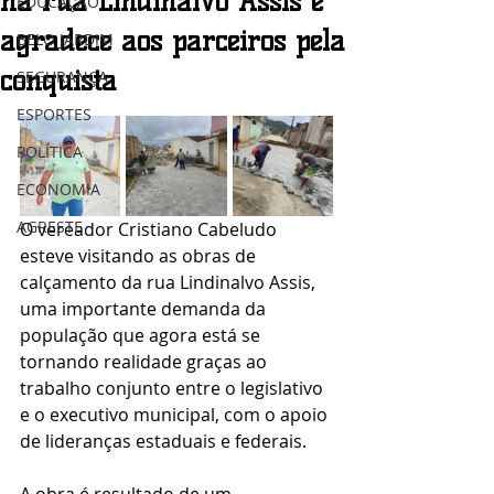
na rua Lindinalvo Assis e
EDUCAÇÃO
agradece aos parceiros pela
BELO JARDIM
conquista
SEGURANÇA
ESPORTES
POLÍTICA
ECONOMIA
AGRESTE
O vereador Cristiano Cabeludo 
esteve visitando as obras de 
calçamento da rua Lindinalvo Assis, 
uma importante demanda da 
população que agora está se 
tornando realidade graças ao 
trabalho conjunto entre o legislativo 
e o executivo municipal, com o apoio 
de lideranças estaduais e federais.