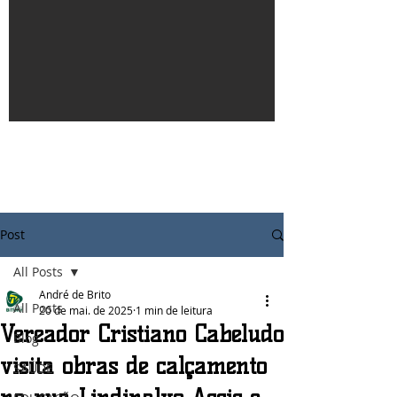
Post
All Posts
André de Brito
All Posts
20 de mai. de 2025
1 min de leitura
Vereador Cristiano Cabeludo
Blog
visita obras de calçamento
SAÚDE