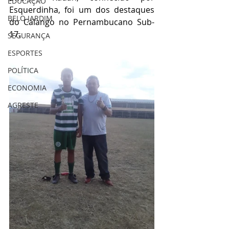
EDUCAÇÃO
Esquerdinha, foi um dos destaques 
BELO JARDIM
do Calango no Pernambucano Sub-
17.
SEGURANÇA
ESPORTES
POLÍTICA
ECONOMIA
AGRESTE