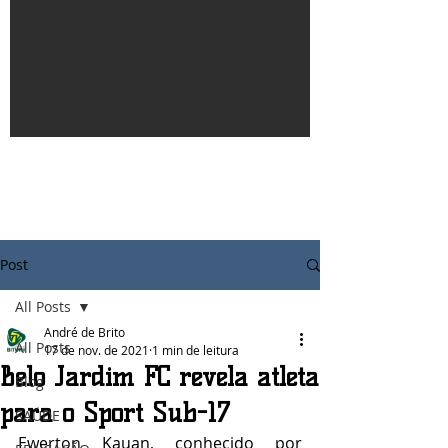
Post
All Posts
André de Brito
All Posts
17 de nov. de 2021
1 min de leitura
Belo Jardim FC revela atleta
Blog
para o Sport Sub-17
SAÚDE
Ewerton Kauan, conhecido por 