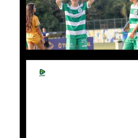
André de Brito
9 de ago. de 2025
2 min de leitura
Belo Jardim FC estreia n
casa contra o Ipojuca
A Federação Pernambucana de Futebol (FPF) 
Específico da Competição (REC) e a tabela...