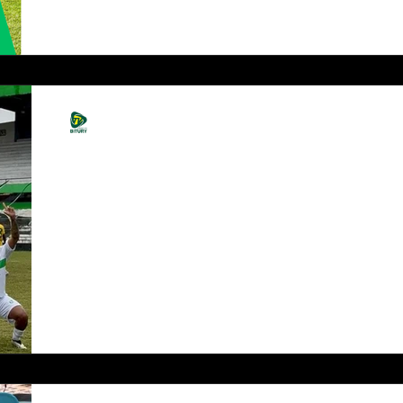
Caruaru, pela 3ª rodada da Série A2 do...
André de Brito
31 de ago. de 2025
1 min de leitura
Belo Jardim larga com
triunfo na Série A2 e aposta
na base
O Belo Jardim Futebol Clube (BJFC) estreou com
vitória na Série A2 do Campeonato
Pernambucano neste domingo (31), no Estádio
Lacerdão, em...