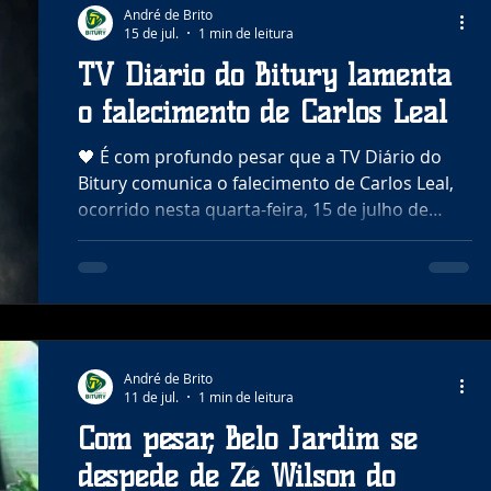
cidade, ele trabalhava como feirante e era
André de Brito
15 de jul.
1 min de leitura
reconhecido pela venda de queijos nas feiras
livres de Belo Jardim e de municípios da região,
TV Diário do Bitury lamenta
conquistando amigos e clientes por onde p
o falecimento de Carlos Leal
🖤 É com profundo pesar que a TV Diário do
Bitury comunica o falecimento de Carlos Leal,
ocorrido nesta quarta-feira, 15 de julho de
2026, aos 67 anos. Conhecido por sua fé,
dedicação e serviço ao próximo, Carlos Leal
deixa um legado de amor, bondade e respeito,
sendo lembrado com carinho por familiares,
amigos e irmãos na fé. Neste momento de dor,
nos solidarizamos com todos os familiares e
André de Brito
amigos, rogando a Deus que conceda conforto
11 de jul.
1 min de leitura
aos corações enlutados. "Disse-lhe Jesus:
Com pesar, Belo Jardim se
despede de Zé Wilson do