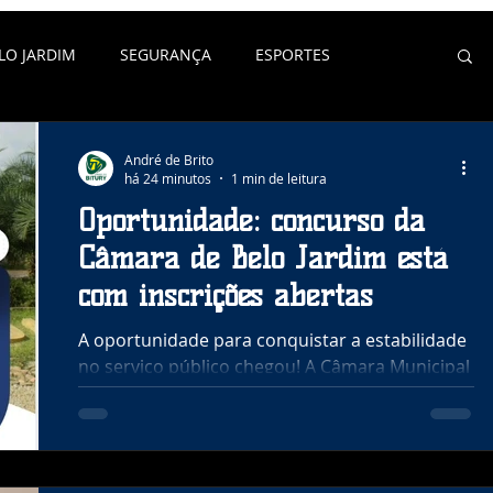
LO JARDIM
SEGURANÇA
ESPORTES
André de Brito
há 24 minutos
1 min de leitura
Oportunidade: concurso da
Câmara de Belo Jardim está
com inscrições abertas
A oportunidade para conquistar a estabilidade
no serviço público chegou! A Câmara Municipal
de Belo Jardim abriu concurso público para o
preenchimento de vagas imediatas e formação
de cadastro de reserva em 17 cargos de níveis
Fundamental, Médio e Superior. 📅 Inscrições