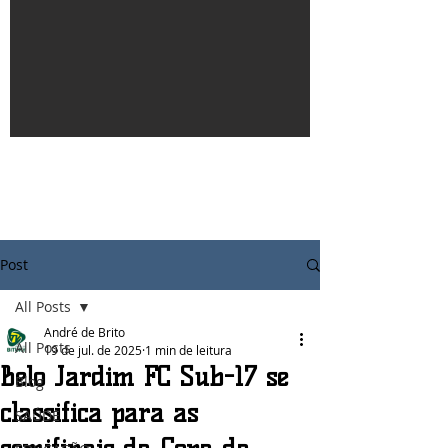
Post
All Posts
André de Brito
All Posts
19 de jul. de 2025
1 min de leitura
Belo Jardim FC Sub-17 se
Blog
classifica para as
SAÚDE