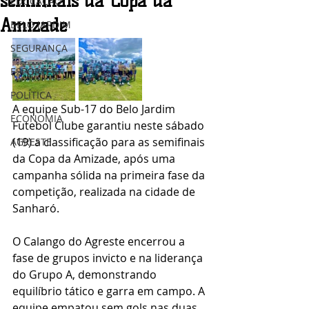
semifinais da Copa da
EDUCAÇÃO
Amizade
BELO JARDIM
SEGURANÇA
ESPORTES
POLÍTICA
A equipe Sub-17 do Belo Jardim 
ECONOMIA
Futebol Clube garantiu neste sábado 
(19) a classificação para as semifinais 
AGRESTE
da Copa da Amizade, após uma 
campanha sólida na primeira fase da 
competição, realizada na cidade de 
Sanharó.
O Calango do Agreste encerrou a 
fase de grupos invicto e na liderança 
do Grupo A, demonstrando 
equilíbrio tático e garra em campo. A 
equipe empatou sem gols nas duas 