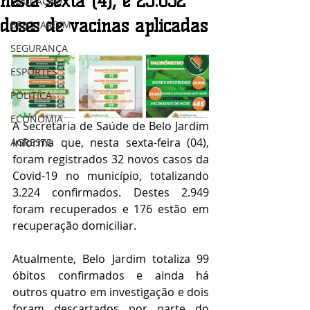
nesta sexta (4), e 23.852
EDUCAÇÃO
doses de vacinas aplicadas
BELO JARDIM
SEGURANÇA
ESPORTES
POLÍTICA
ECONOMIA
A Secretaria de Saúde de Belo Jardim 
informa que, nesta sexta-feira (04), 
AGRESTE
foram registrados 32 novos casos da 
Covid-19 no município, totalizando 
3.224 confirmados. Destes 2.949 
foram recuperados e 176 estão em 
recuperação domiciliar.
Atualmente, Belo Jardim totaliza 99 
óbitos confirmados e ainda há 
outros quatro em investigação e dois 
foram descartados por parte do 