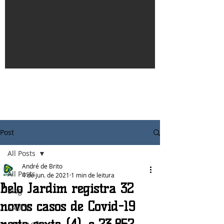
Post
All Posts
André de Brito
All Posts
4 de jun. de 2021
1 min de leitura
Belo Jardim registra 32
Blog
novos casos de Covid-19
SAÚDE