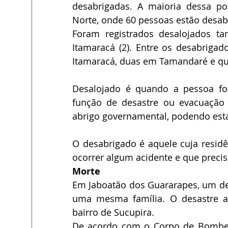
desabrigadas. A maioria dessa p
Norte, onde 60 pessoas estão desabr
Foram registrados desalojados t
Itamaracá (2). Entre os desabrigad
Itamaracá, duas em Tamandaré e qu
Desalojado é quando a pessoa foi
função de desastre ou evacuação 
abrigo governamental, podendo esta
O desabrigado é aquele cuja resid
ocorrer algum acidente e que precis
Morte
Em Jaboatão dos Guararapes, um des
uma mesma família. O desastre ac
bairro de Sucupira. 
De acordo com o Corpo de Bombeir