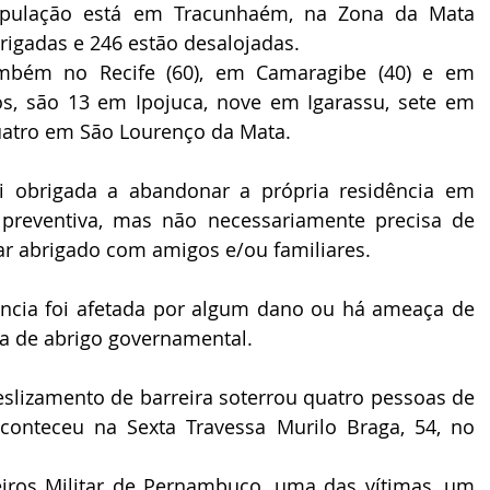
opulação está em Tracunhaém, na Zona da Mata 
igadas e 246 estão desalojadas. 
ambém no Recife (60), em Camaragibe (40) e em 
os, são 13 em Ipojuca, nove em Igarassu, sete em 
atro em São Lourenço da Mata. 
 obrigada a abandonar a própria residência em 
preventiva, mas não necessariamente precisa de 
r abrigado com amigos e/ou familiares. 
ência foi afetada por algum dano ou há ameaça de 
a de abrigo governamental. 
lizamento de barreira soterrou quatro pessoas de 
onteceu na Sexta Travessa Murilo Braga, 54, no 
os Militar de Pernambuco, uma das vítimas, um 