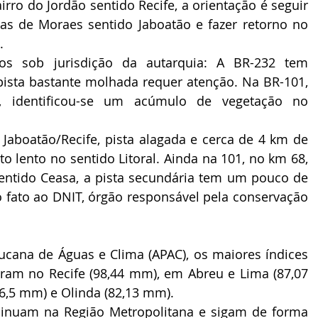
rro do Jordão sentido Recife, a orientação é seguir 
has de Moraes sentido Jaboatão e fazer retorno no 
.
hos sob jurisdição da autarquia: A BR-232 tem 
pista bastante molhada requer atenção. Na BR-101, 
 identificou-se um acúmulo de vegetação no 
Jaboatão/Recife, pista alagada e cerca de 4 km de 
o lento no sentido Litoral. Ainda na 101, no km 68, 
sentido Ceasa, a pista secundária tem um pouco de 
 o fato ao DNIT, órgão responsável pela conservação 
ana de Águas e Clima (APAC), os maiores índices 
oram no Recife (98,44 mm), em Abreu e Lima (87,07 
86,5 mm) e Olinda (82,13 mm). 
inuam na Região Metropolitana e sigam de forma 