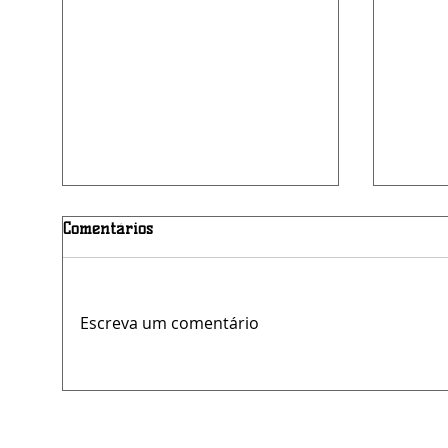
Comentários
Luto na PMPE
Escreva um comentário
GCM p
vanda
Prefei