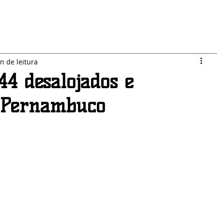
LO JARDIM
SEGURANÇA
ESPORTES
POLÍTICA
n de leitura
4 desalojados e
 Pernambuco