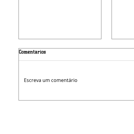
Comentários
Escreva um comentário
Oportunidade: concurso da
LAM a
Câmara de Belo Jardim está
logíst
com inscrições abertas
Multi