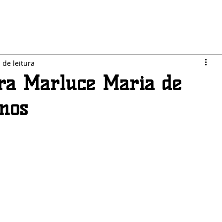
LO JARDIM
SEGURANÇA
ESPORTES
POLÍTICA
 de leitura
ora Marluce Maria de
anos