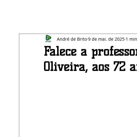
All Posts
Blog
SAÚDE
EDUCAÇÃO
BE
André de Brito
9 de mai. de 2025
1 min
ECONOMIA
AGRESTE
Falece a profess
Oliveira, aos 72 