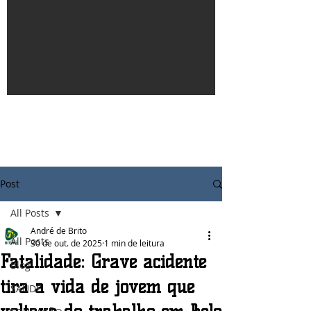
Post
All Posts
André de Brito
All Posts
30 de out. de 2025
1 min de leitura
Fatalidade: Grave acidente
Blog
tira a vida de jovem que
SAÚDE