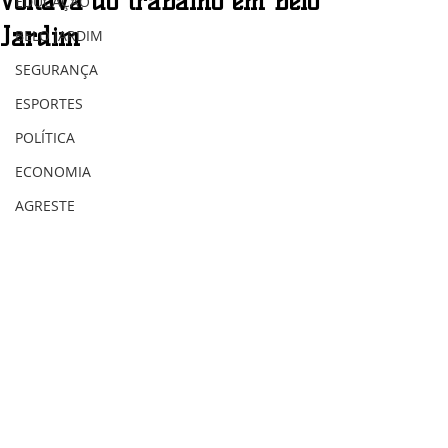
voltava do trabalho em Belo
EDUCAÇÃO
Jardim
BELO JARDIM
SEGURANÇA
ESPORTES
POLÍTICA
ECONOMIA
AGRESTE