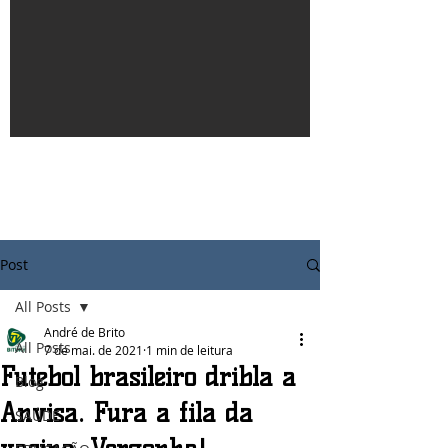
Post
All Posts
André de Brito
All Posts
7 de mai. de 2021
1 min de leitura
Futebol brasileiro dribla a
Blog
Anvisa. Fura a fila da
SAÚDE