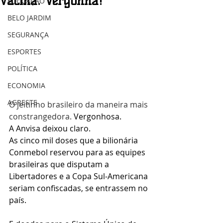
vacina. Vergonha!
EDUCAÇÃO
BELO JARDIM
SEGURANÇA
ESPORTES
POLÍTICA
ECONOMIA
AGRESTE
O jeitinho brasileiro da maneira mais 
constrangedora. 
Vergonhosa.
A Anvisa deixou claro.
As cinco mil doses que a bilionária 
Conmebol reservou para as equipes 
brasileiras que disputam a 
Libertadores e a Copa Sul-Americana 
seriam confiscadas, se entrassem no 
país.