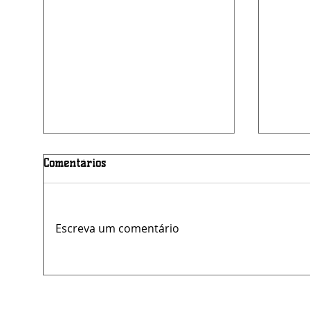
Comentários
Escreva um comentário
Reunião liderada pela
Grave
Tenente Coronel Andressa
de Sã
fortalece prevenção à
termi
violência contra a mulher