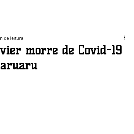
LO JARDIM
SEGURANÇA
ESPORTES
POLÍTICA
n de leitura
vier morre de Covid-19
Caruaru