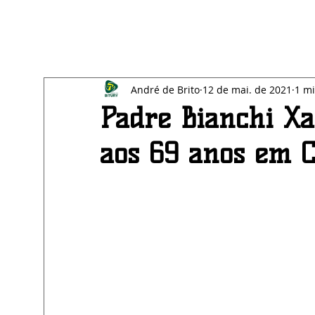
All Posts
Blog
SAÚDE
EDUCAÇÃO
BE
André de Brito
12 de mai. de 2021
1 mi
ECONOMIA
AGRESTE
Padre Bianchi Xa
aos 69 anos em 