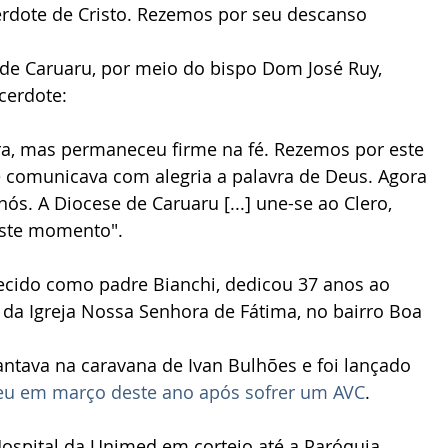
erdote de Cristo. Rezemos por seu descanso 
de Caruaru, por meio do bispo Dom José Ruy, 
cerdote:
a, mas permaneceu firme na fé. Rezemos por este 
 comunicava com alegria a palavra de Deus. Agora 
ós. A Diocese de Caruaru [...] une-se ao Clero, 
este momento".
ecido como padre Bianchi, dedicou 37 anos ao 
da Igreja Nossa Senhora de Fátima, no bairro Boa 
antava na caravana de Ivan Bulhões e foi lançado 
eu em março deste ano após sofrer um AVC
.
Hospital da Unimed em cortejo até a Paróquia 