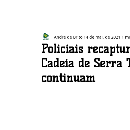
All Posts
Blog
SAÚDE
EDUCAÇÃO
BE
André de Brito
14 de mai. de 2021
1 mi
ECONOMIA
AGRESTE
Policiais recaptu
Cadeia de Serra 
continuam