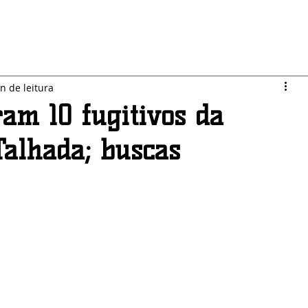
LO JARDIM
SEGURANÇA
ESPORTES
POLÍTICA
n de leitura
ram 10 fugitivos da
Talhada; buscas