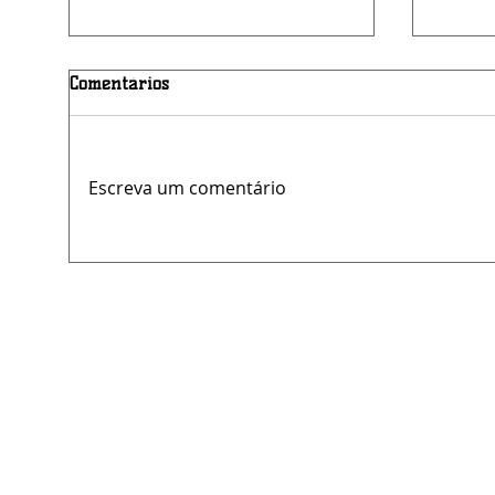
Comentários
Luto na PMPE
Escreva um comentário
GCM p
vanda
Prefei